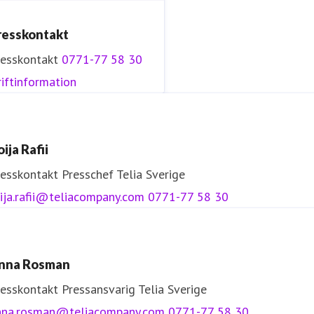
resskontakt
resskontakt
0771-77 58 30
iftinformation
ija Rafii
resskontakt
Presschef
Telia Sverige
ija.rafii@teliacompany.com
0771-77 58 30
nna Rosman
resskontakt
Pressansvarig
Telia Sverige
nna.rosman@teliacompany.com
0771-77 58 30