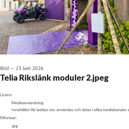
Bild
—
23 Juni 2026
Telia Rikslänk moduler 2.jpeg
go to media item
Licens:
Medieanvändning
Innehållet får laddas ner, användas och delas i olika mediekanaler 
Filformat:
.jpg