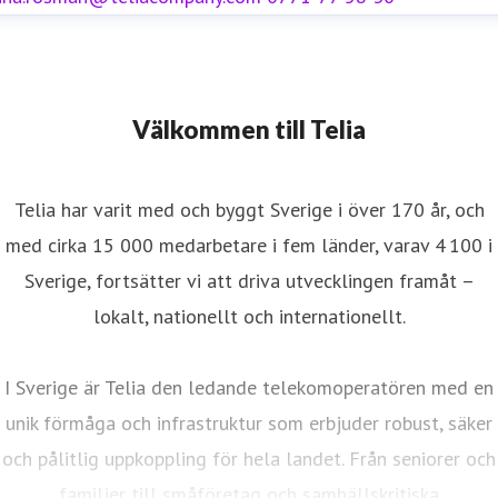
Välkommen till Telia
Telia har varit med och byggt Sverige i över 170 år, och
med cirka 15 000 medarbetare i fem länder, varav 4 100 i
Sverige, fortsätter vi att driva utvecklingen framåt –
lokalt, nationellt och internationellt.
I Sverige är Telia den ledande telekomoperatören med en
unik förmåga och infrastruktur som erbjuder robust, säker
och pålitlig uppkoppling för hela landet. Från seniorer och
familjer till småföretag och samhällskritiska