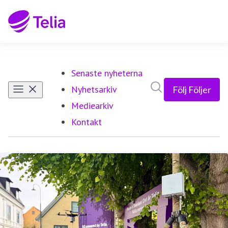
Senaste nyheterna
Sök i nyhetsrumm
Nyhetsarkiv
Följ
Följer
Mediearkiv
Kontakt