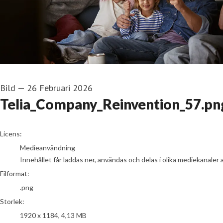
Bild
—
26 Februari 2026
Telia_Company_Reinvention_57.pn
go to media item
Licens:
Medieanvändning
Innehållet får laddas ner, användas och delas i olika mediekanaler 
Filformat:
.png
Storlek:
1920 x 1184, 4,13 MB