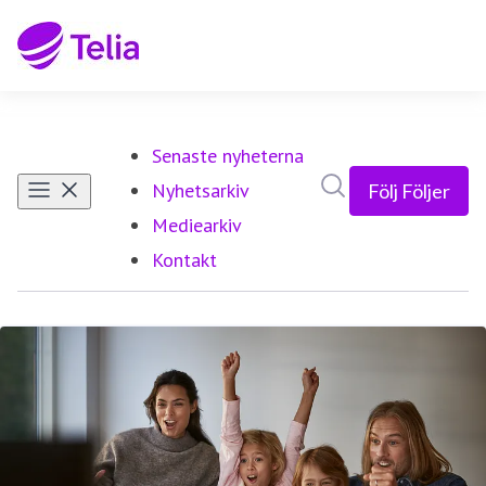
Senaste nyheterna
Sök i nyhetsrumm
Nyhetsarkiv
Följ
Följer
Mediearkiv
Kontakt