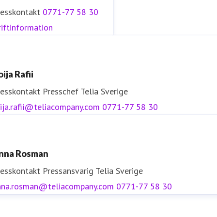
resskontakt
0771-77 58 30
iftinformation
ija Rafii
resskontakt
Presschef
Telia Sverige
ija.rafii@teliacompany.com
0771-77 58 30
nna Rosman
resskontakt
Pressansvarig
Telia Sverige
nna.rosman@teliacompany.com
0771-77 58 30