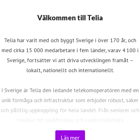
Välkommen till Telia
Telia har varit med och byggt Sverige i över 170 år, och
med cirka 15 000 medarbetare i fem länder, varav 4 100 i
Sverige, fortsätter vi att driva utvecklingen framåt –
lokalt, nationellt och internationellt.
I Sverige är Telia den ledande telekomoperatören med en
unik förmåga och infrastruktur som erbjuder robust, säker
och pålitlig uppkoppling för hela landet. Från seniorer och
familjer till småföretag och samhällskritiska
verksamheter. Vi möjliggör digitaliseringens kraft i
Läs mer