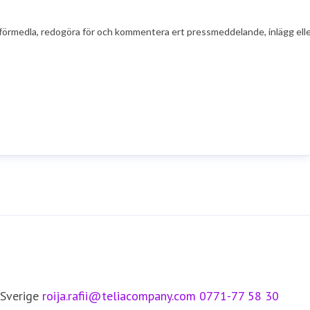
t att förmedla, redogöra för och kommentera ert pressmeddelande, inlägg el
 Sverige
roija.rafii@teliacompany.com
0771-77 58 30