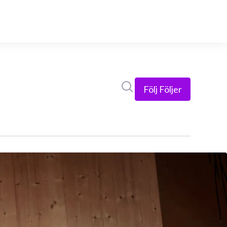
Sök i nyhetsrummet
Följ
Följer