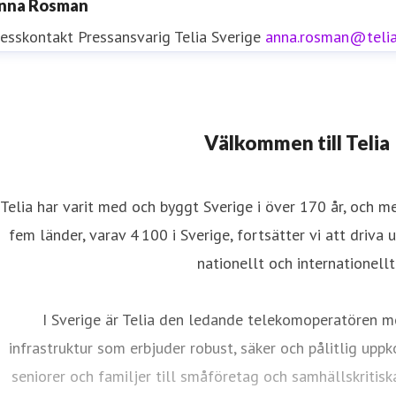
nna Rosman
resskontakt
Pressansvarig
Telia Sverige
anna.rosman@teli
resskontakt
Välkommen till Telia
resskontakt
0771-77 58 30
iftinformation
Telia har varit med och byggt Sverige i över 170 år, och m
fem länder, varav 4 100 i Sverige, fortsätter vi att driva 
nationellt och internationellt
I Sverige är Telia den ledande telekomoperatören m
infrastruktur som erbjuder robust, säker och pålitlig uppk
seniorer och familjer till småföretag och samhällskritisk