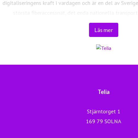
digitaliseringens kraft i vardagen och är en del av Sverig
största fiberaccessnät, det enda nationella transport
världsklass skapar vi en enklare, smartare och mer meni
Läs mer
Tryggt, hållbart och säkert. Det är 
Telia
Stjärntorget 1
169 79 SOLNA
Nyheter Telia Company