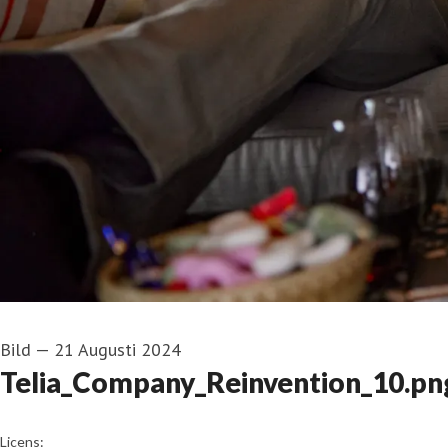
Bild
—
21 Augusti 2024
Telia_Company_Reinvention_10.pn
go to media item
Licens: