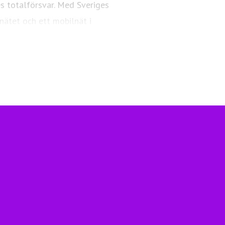
es totalförsvar. Med Sveriges
nätet och ett mobilnät i
ngsfull vardag och framtid.
Telia.