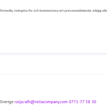
t att förmedla, redogöra för och kommentera ert pressmeddelande, inlägg el
 Sverige
roija.rafii@teliacompany.com
0771-77 58 30