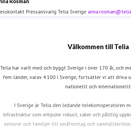
nna Rosman
resskontakt
Pressansvarig
Telia Sverige
anna.rosman@teli
resskontakt
Välkommen till Telia
resskontakt
0771-77 58 30
iftinformation
Telia har varit med och byggt Sverige i över 170 år, och m
fem länder, varav 4 100 i Sverige, fortsätter vi att driva 
nationellt och internationellt
I Sverige är Telia den ledande telekomoperatören m
infrastruktur som erbjuder robust, säker och pålitlig uppk
seniorer och familjer till småföretag och samhällskritisk