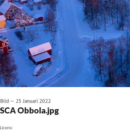
Bild
—
25 Januari 2022
SCA Obbola.jpg
go to media item
Licens: