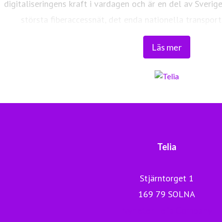
digitaliseringens kraft i vardagen och är en del av Sverig
största fiberaccessnät, det enda nationella transport
världsklass skapar vi en enklare, smartare och mer meni
Läs mer
Tryggt, hållbart och säkert. Det är 
Telia
Stjärntorget 1
169 79 SOLNA
Nyheter Telia Company