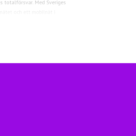
es totalförsvar. Med Sveriges
nätet och ett mobilnät i
ngsfull vardag och framtid.
Telia.