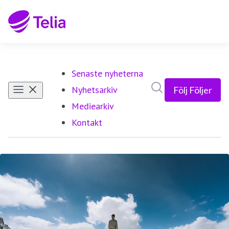
Senaste nyheterna
Sök i nyhetsrumm
Nyhetsarkiv
Följ
Följer
Mediearkiv
Kontakt