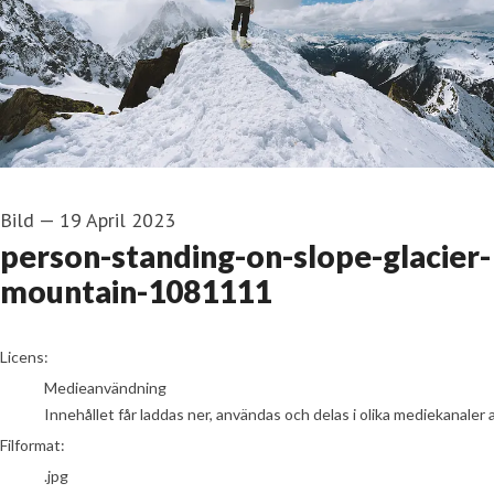
Bild
—
19 April 2023
person-standing-on-slope-glacier-
mountain-1081111
go to media item
Licens:
Medieanvändning
Innehållet får laddas ner, användas och delas i olika mediekanaler 
Filformat:
.jpg