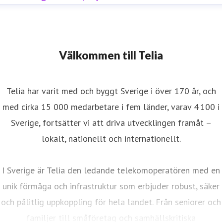
Välkommen till Telia
Telia har varit med och byggt Sverige i över 170 år, och
med cirka 15 000 medarbetare i fem länder, varav 4 100 i
Sverige, fortsätter vi att driva utvecklingen framåt –
lokalt, nationellt och internationellt.
I Sverige är Telia den ledande telekomoperatören med en
unik förmåga och infrastruktur som erbjuder robust, säker
och pålitlig uppkoppling för hela landet. Från seniorer och
familjer till småföretag och samhällskritiska