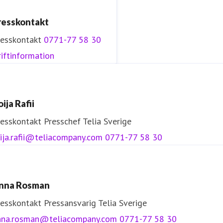
resskontakt
resskontakt
0771-77 58 30
iftinformation
ija Rafii
resskontakt
Presschef
Telia Sverige
ija.rafii@teliacompany.com
0771-77 58 30
nna Rosman
resskontakt
Pressansvarig
Telia Sverige
nna.rosman@teliacompany.com
0771-77 58 30