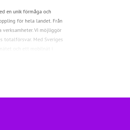
ed en unik förmåga och
oppling för hela landet. Från
a verksamheter. Vi möjliggör
es totalförsvar. Med Sveriges
nätet och ett mobilnät i
ngsfull vardag och framtid.
Telia.