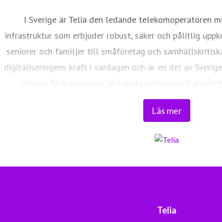
I Sverige är Telia den ledande telekomoperatören m
infrastruktur som erbjuder robust, säker och pålitlig uppk
seniorer och familjer till småföretag och samhällskritisk
digitaliseringens kraft i vardagen och är en del av Sverig
största fiberaccessnät, det enda nationella transport
världsklass skapar vi en enklare, smartare och mer meni
Läs mer
Tryggt, hållbart och säkert. Det är 
Telia