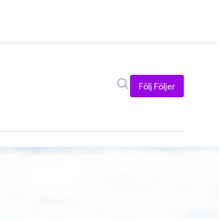
Sök i nyhetsrummet
Följ
Följer