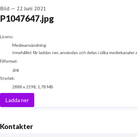
Bild
—
22 Juni 2021
P1047647.jpg
go to media item
Licens:
Medieanvändning
Innehållet får laddas ner, användas och delas i olika mediekanaler 
Filformat:
.jpg
Storlek:
2888 x 2198, 1,78 MB
Ladda ner
Kontakter