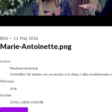
Bild
—
11 Maj 2026
Marie-Antoinette.png
go to media item
Licens:
Medieanvändning
Innehållet får laddas ner, användas och delas i olika mediekanaler 
Filformat:
.png
Storlek:
3196 x 1800, 4,98 MB