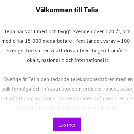
Välkommen till Telia
Telia har varit med och byggt Sverige i över 170 år, och
med cirka 15 000 medarbetare i fem länder, varav 4 100 i
Sverige, fortsätter vi att driva utvecklingen framåt –
lokalt, nationellt och internationellt.
I Sverige är Telia den ledande telekomoperatören med en
unik förmåga och infrastruktur som erbjuder robust, säker
och pålitlig uppkoppling för hela landet. Från seniorer och
familjer till småföretag och samhällskritiska
verksamheter. Vi möjliggör digitaliseringens kraft i
Läs mer
vardagen och är en del av Sveriges totalförsvar. Med