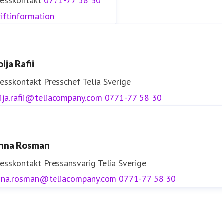
resskontakt
0771-77 58 30
iftinformation
ija Rafii
resskontakt
Presschef
Telia Sverige
ija.rafii@teliacompany.com
0771-77 58 30
nna Rosman
resskontakt
Pressansvarig
Telia Sverige
nna.rosman@teliacompany.com
0771-77 58 30