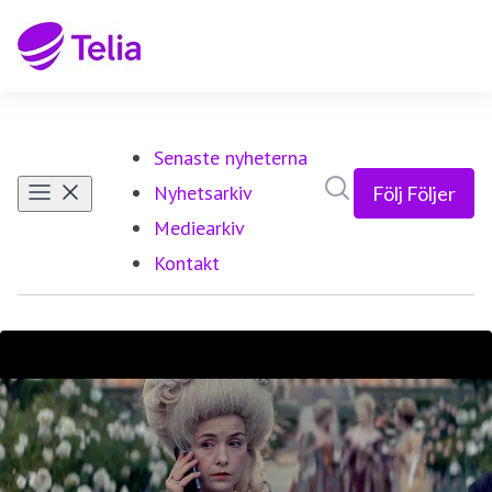
Senaste nyheterna
Sök i nyhetsrumm
Nyhetsarkiv
Följ
Följer
Mediearkiv
Kontakt