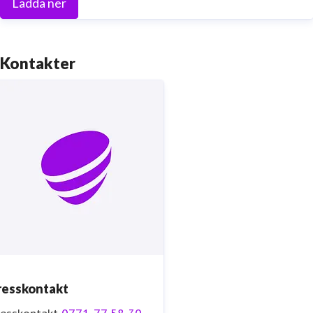
Ladda ner
Kontakter
resskontakt