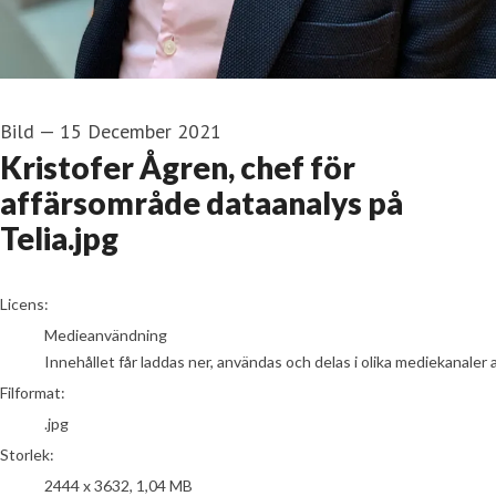
Bild
—
15 December 2021
Kristofer Ågren, chef för
affärsområde dataanalys på
Telia.jpg
go to media item
Licens:
Medieanvändning
Innehållet får laddas ner, användas och delas i olika mediekanaler 
Filformat:
.jpg
Storlek:
2444 x 3632, 1,04 MB