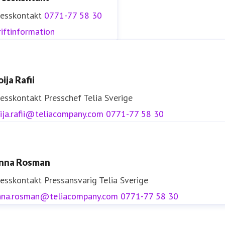
resskontakt
0771-77 58 30
iftinformation
ija Rafii
resskontakt
Presschef
Telia Sverige
ija.rafii@teliacompany.com
0771-77 58 30
nna Rosman
resskontakt
Pressansvarig
Telia Sverige
nna.rosman@teliacompany.com
0771-77 58 30