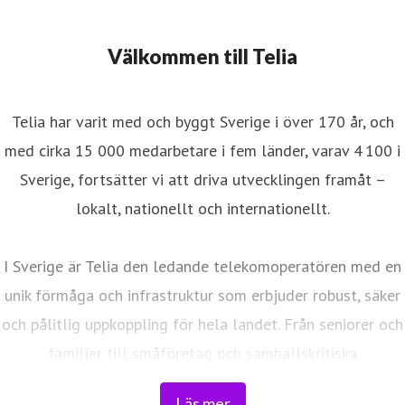
Välkommen till Telia
Telia har varit med och byggt Sverige i över 170 år, och
med cirka 15 000 medarbetare i fem länder, varav 4 100 i
Sverige, fortsätter vi att driva utvecklingen framåt –
lokalt, nationellt och internationellt.
I Sverige är Telia den ledande telekomoperatören med en
unik förmåga och infrastruktur som erbjuder robust, säker
och pålitlig uppkoppling för hela landet. Från seniorer och
familjer till småföretag och samhällskritiska
verksamheter. Vi möjliggör digitaliseringens kraft i
Läs mer