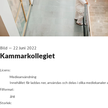
Bild
—
22 Juni 2022
Kammarkollegiet
go to media item
Licens:
Medieanvändning
Innehållet får laddas ner, användas och delas i olika mediekanaler 
Filformat:
.jpg
Storlek: