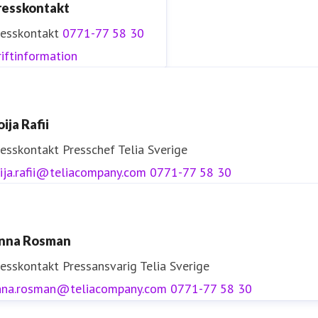
resskontakt
resskontakt
0771-77 58 30
iftinformation
ija Rafii
resskontakt
Presschef
Telia Sverige
ija.rafii@teliacompany.com
0771-77 58 30
nna Rosman
resskontakt
Pressansvarig
Telia Sverige
nna.rosman@teliacompany.com
0771-77 58 30