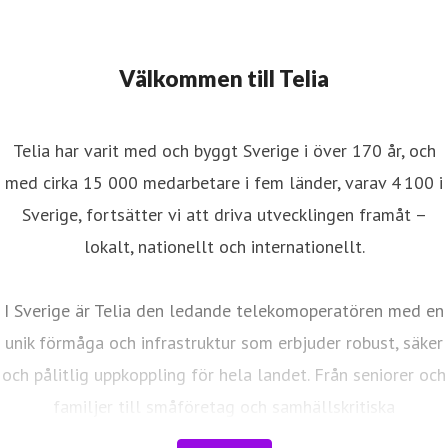
Välkommen till Telia
Telia har varit med och byggt Sverige i över 170 år, och
med cirka 15 000 medarbetare i fem länder, varav 4 100 i
Sverige, fortsätter vi att driva utvecklingen framåt –
lokalt, nationellt och internationellt.
I Sverige är Telia den ledande telekomoperatören med en
unik förmåga och infrastruktur som erbjuder robust, säker
och pålitlig uppkoppling för hela landet. Från seniorer och
familjer till småföretag och samhällskritiska
verksamheter. Vi möjliggör digitaliseringens kraft i