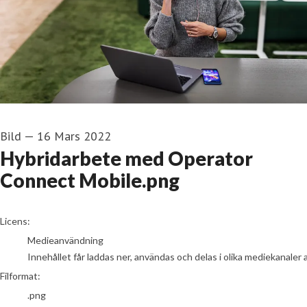
Bild
—
16 Mars 2022
Hybridarbete med Operator
Connect Mobile.png
go to media item
Licens:
Medieanvändning
Innehållet får laddas ner, användas och delas i olika mediekanaler 
Filformat:
.png