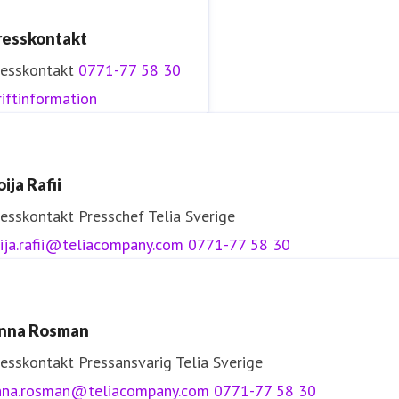
resskontakt
resskontakt
0771-77 58 30
iftinformation
ija Rafii
resskontakt
Presschef
Telia Sverige
ija.rafii@teliacompany.com
0771-77 58 30
nna Rosman
resskontakt
Pressansvarig
Telia Sverige
nna.rosman@teliacompany.com
0771-77 58 30