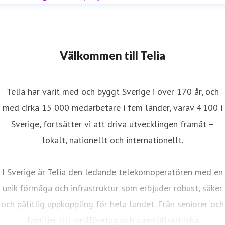
Välkommen till Telia
Telia har varit med och byggt Sverige i över 170 år, och
med cirka 15 000 medarbetare i fem länder, varav 4 100 i
Sverige, fortsätter vi att driva utvecklingen framåt –
lokalt, nationellt och internationellt.
I Sverige är Telia den ledande telekomoperatören med en
unik förmåga och infrastruktur som erbjuder robust, säker
och pålitlig uppkoppling för hela landet. Från seniorer och
familjer till småföretag och samhällskritiska