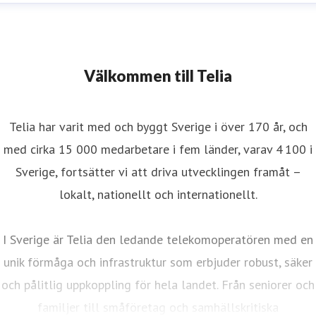
Välkommen till Telia
Telia har varit med och byggt Sverige i över 170 år, och
med cirka 15 000 medarbetare i fem länder, varav 4 100 i
Sverige, fortsätter vi att driva utvecklingen framåt –
lokalt, nationellt och internationellt.
I Sverige är Telia den ledande telekomoperatören med en
unik förmåga och infrastruktur som erbjuder robust, säker
och pålitlig uppkoppling för hela landet. Från seniorer och
familjer till småföretag och samhällskritiska