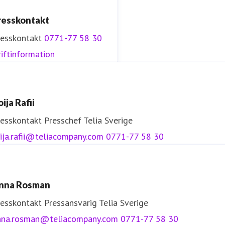
resskontakt
resskontakt
0771-77 58 30
iftinformation
ija Rafii
resskontakt
Presschef
Telia Sverige
ija.rafii@teliacompany.com
0771-77 58 30
nna Rosman
resskontakt
Pressansvarig
Telia Sverige
nna.rosman@teliacompany.com
0771-77 58 30