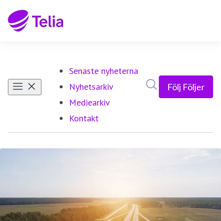
Senaste nyheterna
Sök i nyhetsrumm
Nyhetsarkiv
Följ
Följer
Mediearkiv
Kontakt