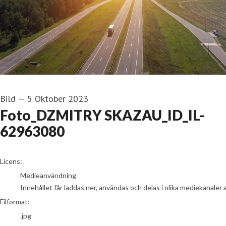
Bild
—
5 Oktober 2023
Foto_DZMITRY SKAZAU_ID_IL-
62963080
go to media item
Licens:
Medieanvändning
Innehållet får laddas ner, användas och delas i olika mediekanaler 
Filformat:
.jpg