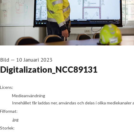
Bild
—
10 Januari 2023
Digitalization_NCC89131
go to media item
Licens:
Medieanvändning
Innehållet får laddas ner, användas och delas i olika mediekanaler 
Filformat:
.jpg
Storlek: