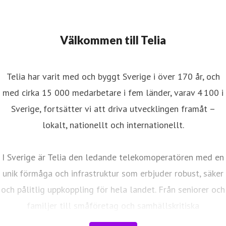
Välkommen till Telia
Telia har varit med och byggt Sverige i över 170 år, och
med cirka 15 000 medarbetare i fem länder, varav 4 100 i
Sverige, fortsätter vi att driva utvecklingen framåt –
lokalt, nationellt och internationellt.
I Sverige är Telia den ledande telekomoperatören med en
unik förmåga och infrastruktur som erbjuder robust, säker
och pålitlig uppkoppling för hela landet. Från seniorer och
familjer till småföretag och samhällskritiska
verksamheter. Vi möjliggör digitaliseringens kraft i