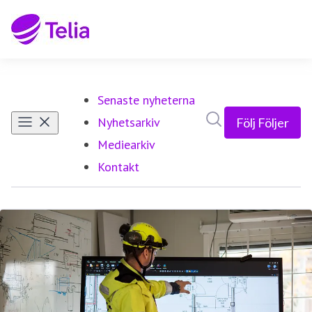
Senaste nyheterna
Sök i nyhetsrumm
Nyhetsarkiv
Följ
Följer
Mediearkiv
Kontakt