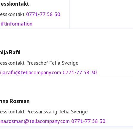
resskontakt
resskontakt
0771-77 58 30
iftinformation
ija Rafii
resskontakt
Presschef
Telia Sverige
ija.rafii@teliacompany.com
0771-77 58 30
nna Rosman
resskontakt
Pressansvarig
Telia Sverige
nna.rosman@teliacompany.com
0771-77 58 30