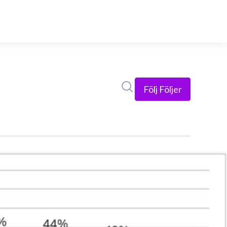
Sök i nyhetsrummet
Följ
Följer