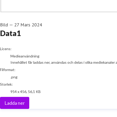
Bild
—
27 Mars 2024
Data1
go to media item
Licens:
Medieanvändning
Innehållet får laddas ner, användas och delas i olika mediekanaler 
Filformat:
.png
Storlek:
954 x 456, 56,1 KB
Ladda ner