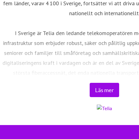
fem länder, varav 4 100 i Sverige, fortsätter vi att driva 
nationellt och internationellt
I Sverige är Telia den ledande telekomoperatören m
infrastruktur som erbjuder robust, säker och pålitlig uppk
seniorer och familjer till småföretag och samhällskritisk
digitaliseringens kraft i vardagen och är en del av Sverig
största fiberaccessnät, det enda nationella transport
världsklass skapar vi en enklare, smartare och mer meni
Läs mer
Tryggt, hållbart och säkert. Det är 