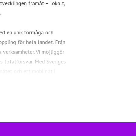
utvecklingen framåt – lokalt,
.
ed en unik förmåga och
oppling för hela landet. Från
a verksamheter. Vi möjliggör
es totalförsvar. Med Sveriges
nätet och ett mobilnät i
ngsfull vardag och framtid.
Telia.