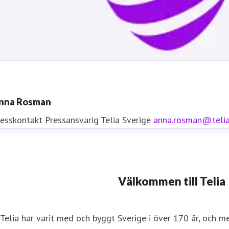
nna Rosman
resskontakt
Pressansvarig
Telia Sverige
anna.rosman@teli
resskontakt
Välkommen till Telia
resskontakt
0771-77 58 30
iftinformation
Telia har varit med och byggt Sverige i över 170 år, och m