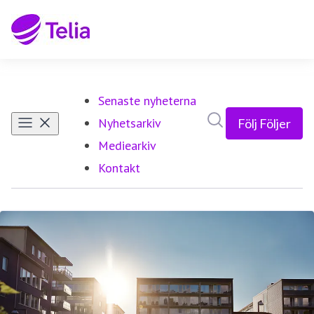
Senaste nyheterna
Sök i nyhetsrumm
Nyhetsarkiv
Följ
Följer
Mediearkiv
Kontakt