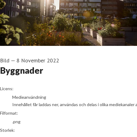
Bild
—
8 November 2022
Byggnader
go to media item
Licens:
Medieanvändning
Innehållet får laddas ner, användas och delas i olika mediekanaler 
Filformat:
.png
Storlek: