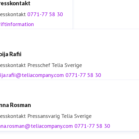
resskontakt
resskontakt
0771-77 58 30
iftinformation
ija Rafii
resskontakt
Presschef
Telia Sverige
ija.rafii@teliacompany.com
0771-77 58 30
nna Rosman
resskontakt
Pressansvarig
Telia Sverige
nna.rosman@teliacompany.com
0771-77 58 30