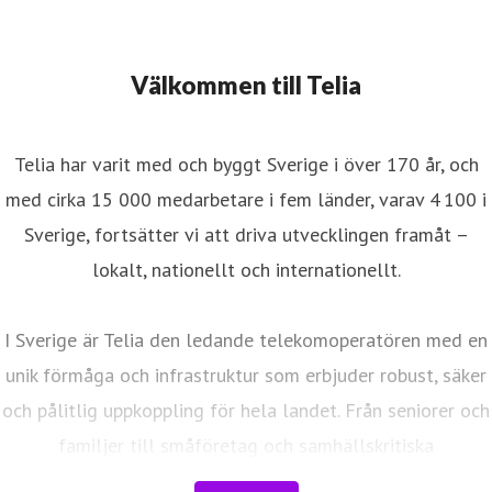
Välkommen till Telia
Telia har varit med och byggt Sverige i över 170 år, och
med cirka 15 000 medarbetare i fem länder, varav 4 100 i
Sverige, fortsätter vi att driva utvecklingen framåt –
lokalt, nationellt och internationellt.
I Sverige är Telia den ledande telekomoperatören med en
unik förmåga och infrastruktur som erbjuder robust, säker
och pålitlig uppkoppling för hela landet. Från seniorer och
familjer till småföretag och samhällskritiska
verksamheter. Vi möjliggör digitaliseringens kraft i