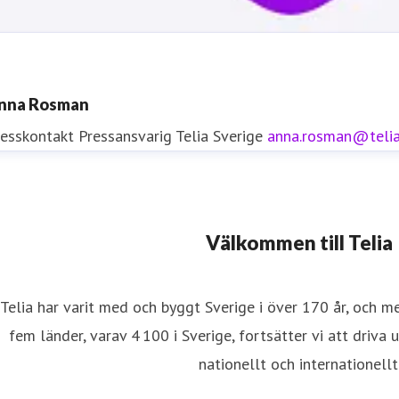
nna Rosman
resskontakt
Pressansvarig
Telia Sverige
anna.rosman@teli
resskontakt
Välkommen till Telia
resskontakt
0771-77 58 30
iftinformation
Telia har varit med och byggt Sverige i över 170 år, och m
fem länder, varav 4 100 i Sverige, fortsätter vi att driva 
nationellt och internationellt