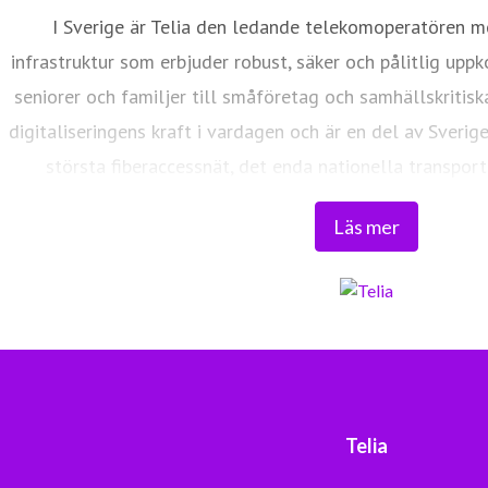
I Sverige är Telia den ledande telekomoperatören m
infrastruktur som erbjuder robust, säker och pålitlig uppk
seniorer och familjer till småföretag och samhällskritisk
digitaliseringens kraft i vardagen och är en del av Sverig
största fiberaccessnät, det enda nationella transport
världsklass skapar vi en enklare, smartare och mer meni
Läs mer
Tryggt, hållbart och säkert. Det är 
Telia