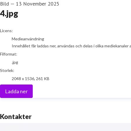
Bild
—
13 November 2025
4.jpg
go to media item
Licens:
Medieanvändning
Innehållet får laddas ner, användas och delas i olika mediekanaler 
Filformat:
.jpg
Storlek:
2048 x 1536, 261 KB
Ladda ner
Kontakter