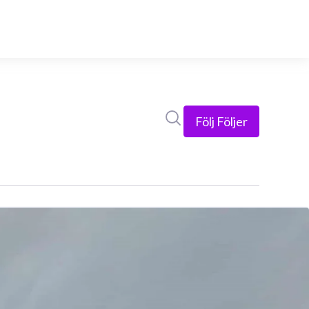
Sök i nyhetsrummet
Följ
Följer