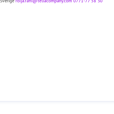
 Sverige
roija.rafii@teliacompany.com
0771-77 58 30