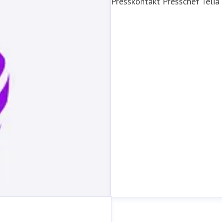
Presskontakt
Presschef
Telia