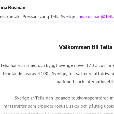
nna Rosman
resskontakt
Pressansvarig
Telia Sverige
anna.rosman@teli
resskontakt
Välkommen till Telia
resskontakt
0771-77 58 30
iftinformation
Telia har varit med och byggt Sverige i över 170 år, och m
fem länder, varav 4 100 i Sverige, fortsätter vi att driva 
nationellt och internationellt
I Sverige är Telia den ledande telekomoperatören m
infrastruktur som erbjuder robust, säker och pålitlig uppk