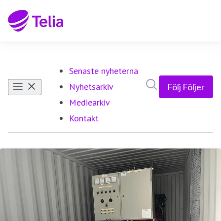
Senaste nyheterna
Sök i nyhetsrumm
Nyhetsarkiv
Följ
Följer
Mediearkiv
Kontakt