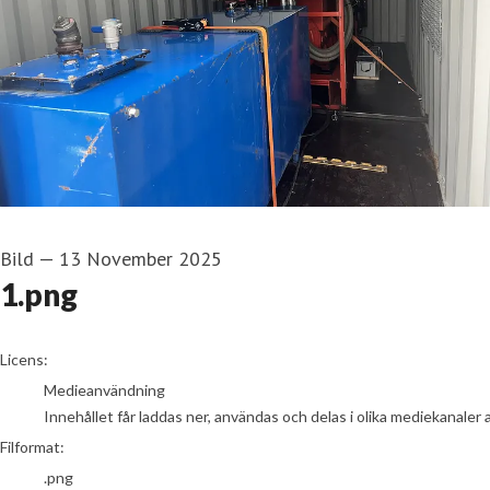
Bild
—
13 November 2025
1.png
go to media item
Licens:
Medieanvändning
Innehållet får laddas ner, användas och delas i olika mediekanaler 
Filformat:
.png