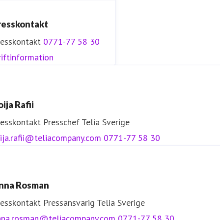
resskontakt
resskontakt
0771-77 58 30
iftinformation
ija Rafii
resskontakt
Presschef
Telia Sverige
ija.rafii@teliacompany.com
0771-77 58 30
nna Rosman
resskontakt
Pressansvarig
Telia Sverige
nna.rosman@teliacompany.com
0771-77 58 30