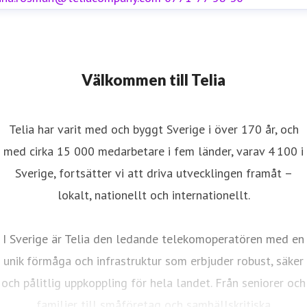
Välkommen till Telia
Telia har varit med och byggt Sverige i över 170 år, och
med cirka 15 000 medarbetare i fem länder, varav 4 100 i
Sverige, fortsätter vi att driva utvecklingen framåt –
lokalt, nationellt och internationellt.
I Sverige är Telia den ledande telekomoperatören med en
unik förmåga och infrastruktur som erbjuder robust, säker
och pålitlig uppkoppling för hela landet. Från seniorer och
familjer till småföretag och samhällskritiska