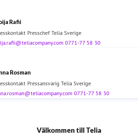
ija Rafii
resskontakt
Presschef
Telia Sverige
ija.rafii@teliacompany.com
0771-77 58 30
nna Rosman
resskontakt
Pressansvarig
Telia Sverige
nna.rosman@teliacompany.com
0771-77 58 30
Välkommen till Telia