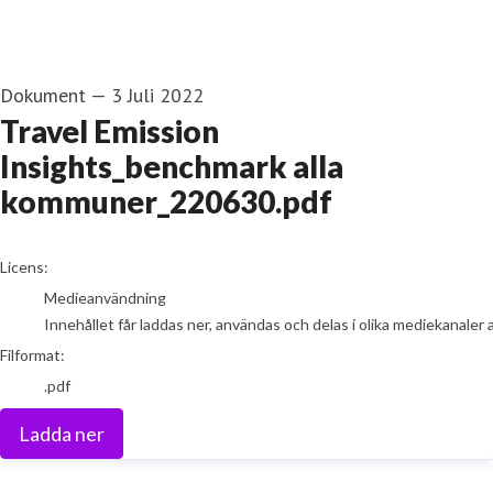
Dokument
—
3 Juli 2022
Travel Emission
Insights_benchmark alla
kommuner_220630.pdf
go to media item
Licens:
Medieanvändning
Innehållet får laddas ner, användas och delas i olika mediekanaler 
Filformat:
.pdf
Ladda ner