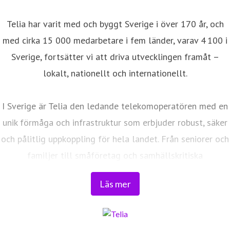
Telia har varit med och byggt Sverige i över 170 år, och
med cirka 15 000 medarbetare i fem länder, varav 4 100 i
Sverige, fortsätter vi att driva utvecklingen framåt –
lokalt, nationellt och internationellt.
I Sverige är Telia den ledande telekomoperatören med en
unik förmåga och infrastruktur som erbjuder robust, säker
och pålitlig uppkoppling för hela landet. Från seniorer och
familjer till småföretag och samhällskritiska
verksamheter. Vi möjliggör digitaliseringens kraft i
Läs mer
vardagen och är en del av Sveriges totalförsvar. Med
Sveriges största fiberaccessnät, det enda nationella
transportnätet och ett mobilnät i världsklass skapar vi en