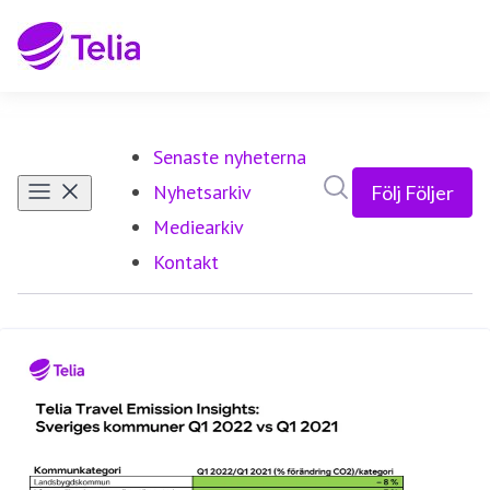
Senaste nyheterna
Sök i nyhetsrumm
Nyhetsarkiv
Följ
Följer
Mediearkiv
Kontakt