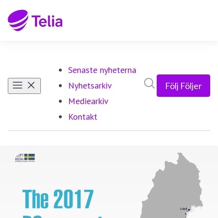
Senaste nyheterna
Sök i nyhetsrumm
Nyhetsarkiv
Följ
Följer
Mediearkiv
Kontakt