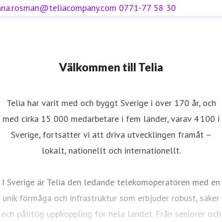
nna.rosman@teliacompany.com
0771-77 58 30
Välkommen till Telia
Telia har varit med och byggt Sverige i över 170 år, och
med cirka 15 000 medarbetare i fem länder, varav 4 100 i
Sverige, fortsätter vi att driva utvecklingen framåt –
lokalt, nationellt och internationellt.
I Sverige är Telia den ledande telekomoperatören med en
unik förmåga och infrastruktur som erbjuder robust, säker
och pålitlig uppkoppling för hela landet. Från seniorer och