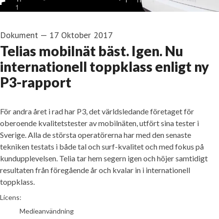
Dokument
—
17 Oktober 2017
Telias mobilnät bäst. Igen. Nu
internationell toppklass enligt ny
P3-rapport
För andra året i rad har P3, det världsledande företaget för
oberoende kvalitetstester av mobilnäten, utfört sina tester i
Sverige. Alla de största operatörerna har med den senaste
tekniken testats i både tal och surf-kvalitet och med fokus på
kundupplevelsen. Telia tar hem segern igen och höjer samtidigt
resultaten från föregående år och kvalar in i internationell
toppklass.
go to media item
Licens:
Medieanvändning