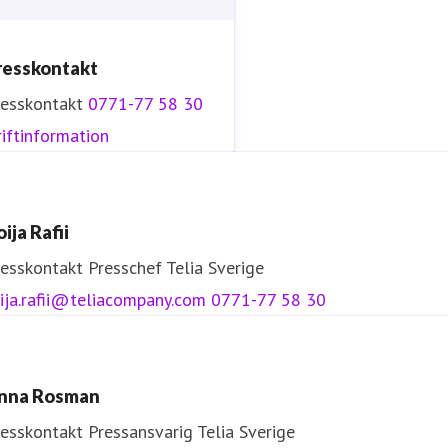
resskontakt
resskontakt
0771-77 58 30
iftinformation
ija Rafii
resskontakt
Presschef
Telia Sverige
ija.rafii@teliacompany.com
0771-77 58 30
nna Rosman
resskontakt
Pressansvarig
Telia Sverige